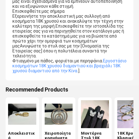
μας είναι σχεδιασμένα για να εμπνέουν αυτοπεποίθηση
και να εξυψώνουν κάθε στιγμή.
Επισκεφθείτε μας σήμερα
Εξερευνήστε την αποκλειστική μας συλλογή από
κοσμήματα 18K χρυσού και ανακαλύψτε την τέχνη στην
καλύτερη της μορφή.Επισκεφθείτε την ιστοσελίδα της
εταιρείας σας για να περιηγηθείτε στον κατάλογο μας ή
επισκεφθείτε το κατάστημά μας για να βιώσετε από
πρώτο χέρι την ομορφιά των κοσμημάτων
μαςΑνυψώστε το στυλ σας με την [Ονομασία της
Εταιρείας σας] όπου η πολυτέλεια συναντά την
τελειότητα.
Φτιαγμένο με πάθος, φοριέται με περηφάνια.
Εργοστάσιο
κοσμημάτων 18K χρυσού διαμαντιού και βραχιόλι 18K
χρυσού διαμαντιού από την Κίνα.
].
Recommended Products
Για να είναι μακροπρόθεσμος συνεργάτης μας, δεσμευόμαστε να
λύσουμε το πρόβλημα των μικρών και μεσαίων επιχειρήσεων
για να ξεκινήσει μια επιχείρηση, μπορούμε να παρέχουμε όλες
Σπίτι
Προϊόντα
Σχετικά Με
Γύρος
τις εικόνες προϊόντων,Είμαστε υπεύθυνοι για την παραγωγή
και την παράδοση., χρειάζεται μόνο να δημιουργήσετε μια
Εμάς
Εργοστασίων
ιστοσελίδα πωλήσεων, χωρίς απογραφή, χωρίς κόστος.
Αποκλειστικ
Χειροποίητα
Μοντέρνα
18K Χρυσό
1. παραγωγική ικανότητα: η Top Luxury κατέχει την πρώτη θέση
ά
κοσμήματα
Στυλ 18K
Κλασικό