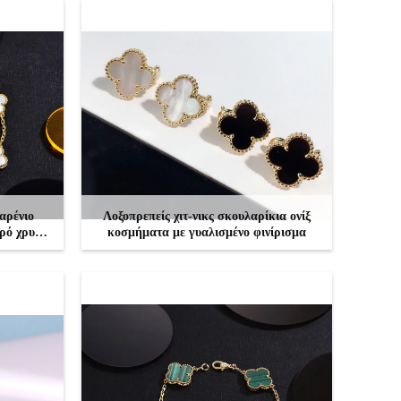
πετρώματος πετρώματος πετρώματος
πετρώματος
αρένιο
Λοξοπρεπείς χιτ-νικς σκουλαρίκια ονίξ
ρό χρυσό
κοσμήματα με γυαλισμένο φινίρισμα
κες
ΕΠΙΚΟΙΝΩΝΉΣΤΕ