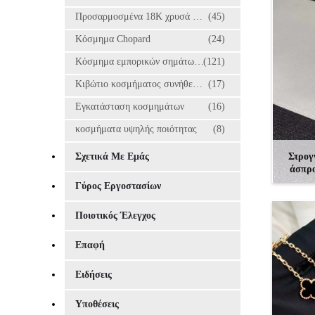
Προσαρμοσμένα 18K χρυσά κοσμήματα
(45)
Κόσμημα Chopard
(24)
Κόσμημα εμπορικών σημάτων πολυτέλειας
(121)
Κιβώτιο κοσμήματος συνήθειας
(17)
Εγκατάσταση κοσμημάτων
(16)
κοσμήματα υψηλής ποιότητας
(8)
Σχετικά Με Εμάς
Στρογγ
άσπρο
καθ
Γύρος Εργοστασίων
Ποιοτικός Έλεγχος
Επαφή
Ειδήσεις
Υποθέσεις