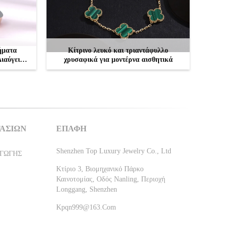
ήματα
Κίτρινο λευκό και τριαντάφυλλο
ιαύγεια
χρυσαφικά για μοντέρνα αισθητικά
Χρυσό
ΕΠΙΚΟΙΝΩΝΉΣΤΕ
ΤΑΣΊΩΝ
ΕΠΑΦΉ
Shenzhen Top Luxury Jewelry Co., Ltd
ΓΩΓΉΣ
Κτίριο 3, Βιομηχανικό Πάρκο
Καινοτομίας, Οδός Nanling, Περιοχή
Longgang, Shenzhen
Kpqn999@163.com