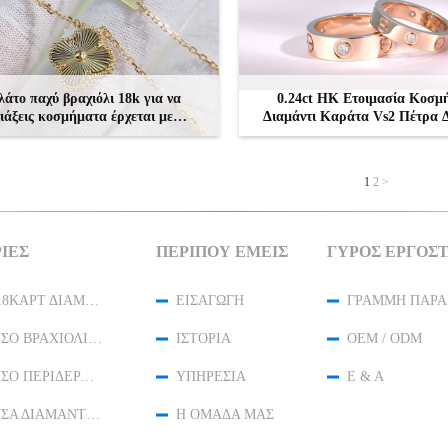
λάτο παχύ βραχιόλι 18k για να
0.24ct HK Ετοιμασία Κοσμ
ιάξεις κοσμήματα έρχεται με
Διαμάντι Καράτα Vs2 Πέτρα Δ
συσκευασία θυρίδας δώρου
Αγάπη δαχτυλίδια 18k Ροζ 
ΕΠΙΚΟΙΝΩΝΉΣΤΕ
ΕΠΙΚΟΙΝΩΝΉΣΤΕ
1
2
>
ΊΕΣ
ΠΕΡΊΠΟΥ ΕΜΕΊΣ
ΓΎΡΟΣ ΕΡΓΟΣ
ΧΡΥΣΌ 18ΚΑΡΤ ΔΙΑΜΑΝΤΈΝΙΑ ΚΟΣΜΉΜΑΤΑ
ΕΙΣΑΓΩΓΉ
ΓΡΑΜΜΉ ΠΑΡΑ
18K ΧΡΥΣΌ ΒΡΑΧΙΌΛΙ ΔΙΑΜΑΝΤΙΏΝ
ΙΣΤΟΡΊΑ
OEM / ODM
18K ΧΡΥΣΌ ΠΕΡΙΔΈΡΑΙΟ ΔΙΑΜΑΝΤΙΏΝ
ΥΠΗΡΕΣΊΑ
Ε & Α
18K ΧΡΥΣΆ ΔΙΑΜΑΝΤΈΝΙΑ ΣΚΟΥΛΑΡΊΚΙΑ
Η ΟΜΆΔΑ ΜΑΣ