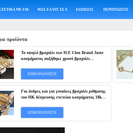
ΣΧΕΤΙΚΆ ΜΕ ΕΜΆΣ
ΜΑΣ ΕΛΆΤΕ ΣΕ ΕΠΑΦΉ ΜΕ
ΕΙΔΉΣΕΙΣ
ΠΕΡΙΠΤΏΣΕΙΣ
ρα προϊόντα
Το υψηλό βραχιόλι των Η.Ε Clou Brand Juste
κοσμήματος αυξήθηκε χρυσό βραχιόλι
διαμαντιών
ΕΠΙΚΟΙΝΩΝΉΣΤΕ
Για άνδρες και για γυναίκες βραχιόλι ρύθμισης
του HK δέσμευσης επετείου κοσμήματος 18k
χρυσό
ΕΠΙΚΟΙΝΩΝΉΣΤΕ