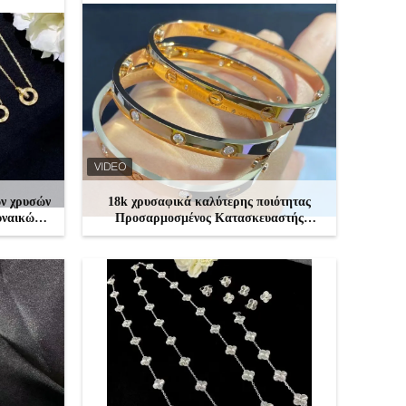
ων χρυσών
18k χρυσαφικά καλύτερης ποιότητας
υναικών
Προσαρμοσμένος Κατασκευαστής
Κοσμημάτων Χονγκ Κονγκ Ρύθμιση
Βραχιόλι
ΕΠΙΚΟΙΝΩΝΉΣΤΕ