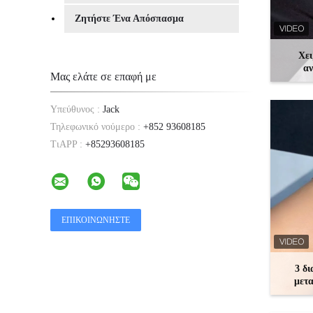
Ζητήστε Ένα Απόσπασμα
Χε
αν
Μας ελάτε σε επαφή με
διαμ
Υπεύθυνος :
Jack
Τηλεφωνικό νούμερο :
+852 93608185
ΤιAPP :
+85293608185
3 δ
μετα