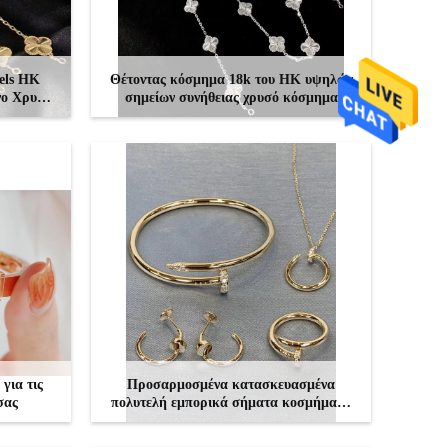
els HK
Θέτοντας κόσμημα 18k του HK υψηλών
ινο Χρυσό
σημείων συνήθειας χρυσό κόσμημα
εμπορικών σημάτων πολυτέλειας
ΕΠΙΚΟΙΝΩΝΉΣΤΕ
για τις
Προσαρμοσμένα κατασκευασμένα
σας
πολυτελή εμπορικά σήματα κοσμήματα
εργοστάσιο πετρώματος πετρώματος
πετρώματος πετρώματος πετρώματος
ΕΠΙΚΟΙΝΩΝΉΣΤΕ