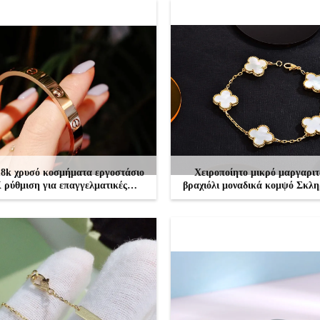
k χρυσό κοσμήματα εργοστάσιο
Χειροποίητο μικρό μαργαριτ
 ρύθμιση για επαγγελματικές
βραχιόλι μοναδικά κομψό Σκλη
ρυθμίσεις
κοσμήματα 18k για γυναί
ΕΠΙΚΟΙΝΩΝΉΣΤΕ
ΕΠΙΚΟΙΝΩΝΉΣΤΕ