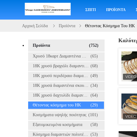
ΣΠΊΤΙ
ΠΡΟΪΌΝΤΑ
Αρχική Σελίδα
Προϊόντα
Θέτοντας Κόσμημα Του HK
Καλύτε
Προϊόντα
(752)
Χρυσό 18καρτ Διαμαντένια Κοσμήματα
(65)
18K χρυσό βραχιόλι διαμαντιών
(68)
18K χρυσό περιδέραιο διαμαντιών
(49)
18K χρυσά διαμαντένια σκουλαρίκια
(34)
18K χρυσό δαχτυλίδι διαμαντιών
(64)
Θέτοντας κόσμημα του HK
(29)
Κοσμήματα υψηλής ποιότητας
(101)
Εξατομικευμένα κοσμήματα
(58)
Κόσμημα διαμαντιών πολυτέλειας
(53)