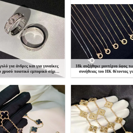
υλό για άνδρες και για γυναίκες
18k αυξήθηκε μοντέρνο ύφος τ
 χρυσό ποιοτικό εμπορικό σήμα
συνήθειας του HK θέτοντας γ
ρεφτών σαφήνειας δαχτυλιδιών
κοσμήματος
διαμαντιών
ΕΠΙΚΟΙΝΩΝΉΣΤΕ
ΕΠΙΚΟΙΝΩΝΉΣΤΕ