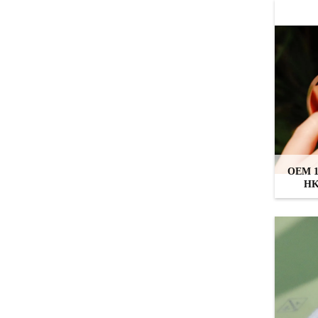
OEM 18
HK