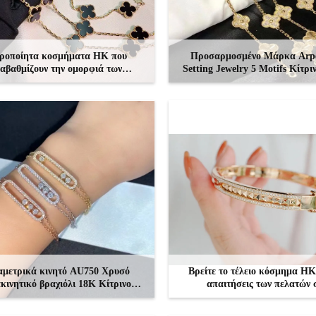
ιροποίητα κοσμήματα HK που
Προσαρμοσμένο Μάρκα Arp
αβαθμίζουν την ομορφιά των
Setting Jewelry 5 Motifs Κίτρ
αντιών με ασφαλείς ρυθμίσεις.
VCA Vintage Βραχιόλι
ΕΠΙΚΟΙΝΩΝΉΣΤΕ
ΕΠΙΚΟΙΝΩΝΉΣΤΕ
ιαμετρικά κινητό AU750 Χρυσό
Βρείτε το τέλειο κόσμημα HK 
κινητικό βραχιόλι 18K Κίτρινο
απαιτήσεις των πελατών 
χρυσό διαμαντένιο βραχιόλι
ΕΠΙΚΟΙΝΩΝΉΣΤΕ
ΕΠΙΚΟΙΝΩΝΉΣΤΕ