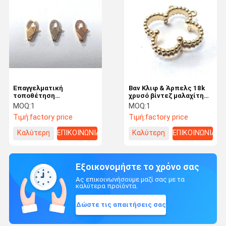
Επαγγελματική
Βαν Κλιφ & Άρπελς 18k
τοποθέτηση
χρυσό βίντεζ μαλαχίτη
κοσμημάτων για τη
μενταγιόν κοσμήματα
MOQ:
1
MOQ:
1
διαδικασία κατασκευής
Τιμή:
factory price
Τιμή:
factory price
καθαρό Au750 18k χρυσό
για κοσμήματα
Καλύτερη
ΕΠΙΚΟΙΝΩΝΙΑ
Καλύτερη
ΕΠΙΚΟΙΝΩΝΙΑ
κατασκευή DIY
τιμή
τιμή
Εξοικονομήστε το χρόνο σας
Ας επικοινωνήσουμε μαζί σας με τα
καλύτερα προϊόντα.
Δώστε τις απαιτήσεις σας