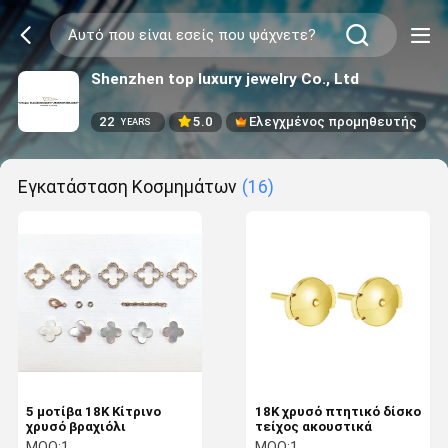
Shenzhen top luxury jewelry Co., Ltd
22
5.0
Ελεγχμένος προμηθευτής
YEARS
Εγκατάσταση Κοσμημάτων
(16)
5 μοτίβα 18K Κίτρινο
18K χρυσό πτητικό δίσκο
χρυσό βραχιόλι
τείχος ακουστικά
MOQ:
1
MOQ:
1