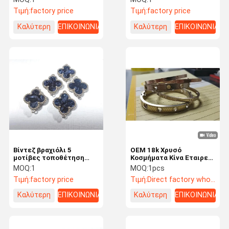
Τιμή:
factory price
Τιμή:
factory price
Καλύτερη
ΕΠΙΚΟΙΝΩΝΙΑ
Καλύτερη
ΕΠΙΚΟΙΝΩΝΙΑ
τιμή
τιμή
Βίντεζ βραχιόλι 5
OEM 18k Χρυσό
μοτίβες τοποθέτηση
Κοσμήματα Κίνα Εταιρεία
κοσμήματα εργοστάσιο
Custom Brand
MOQ:
1
MOQ:
1pcs
18k χρυσό κοσμήματα
Κοσμήματα
Τιμή:
factory price
Τιμή:
Direct factory wholesale prices
χονδρικό
Εγκαταστάσεις
Καλύτερη
ΕΠΙΚΟΙΝΩΝΙΑ
Καλύτερη
ΕΠΙΚΟΙΝΩΝΙΑ
τιμή
τιμή