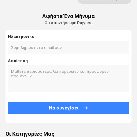
Κόσμημα διαμαντιών πολυτέλειας
Αφήστε Ένα Μήνυμα
Προσαρμοσμένα 18K χρυσά κοσμήματα
Θα Απαντήσουμε Γρήγορα
Κόσμημα Chopard
Ηλεκτρονικό
Κόσμημα εμπορικών σημάτων πολυτέλειας
Απαίτηση
Κιβώτιο κοσμήματος συνήθειας
Εγκατάσταση κοσμημάτων
κοσμήματα υψηλής ποιότητας
Να συνεχίσει
Οι Κατηγορίες Μας