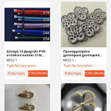
Δύναμη 10 βραχιόλι PVD
Προσαρμοσμένο
ατσάλινο καπάκι 316L
χρυσαφικά χρυσαφικά
ατσάλινο φερμουάρ
χρυσαφικά χρυσαφικά
MOQ:
1
MOQ:
1
χαραγμένο #gobeyond
χρυσαφικά
Τιμή:
factory price
Τιμή:
factory price
Καλύτερη
ΕΠΙΚΟΙΝΩΝΙΑ
Καλύτερη
ΕΠΙΚΟΙΝΩΝΙΑ
τιμή
τιμή