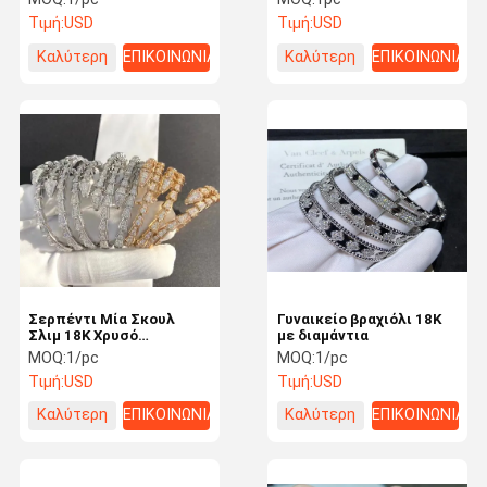
βραχιόλια τένις για
Τιμή:
USD
Τιμή:
USD
γυναίκες
Καλύτερη
ΕΠΙΚΟΙΝΩΝΙΑ
Καλύτερη
ΕΠΙΚΟΙΝΩΝΙΑ
τιμή
τιμή
Σερπέντι Μία Σκουλ
Γυναικείο βραχιόλι 18K
Σλιμ 18K Χρυσό
με διαμάντια
Διαμαντένιο βραχιόλι
MOQ:
1/pc
MOQ:
1/pc
3.88ct Έλεγκτο Λευκό
Τιμή:
USD
Τιμή:
USD
Χρυσό Τραπέζι
Καλύτερη
ΕΠΙΚΟΙΝΩΝΙΑ
Καλύτερη
ΕΠΙΚΟΙΝΩΝΙΑ
τιμή
τιμή