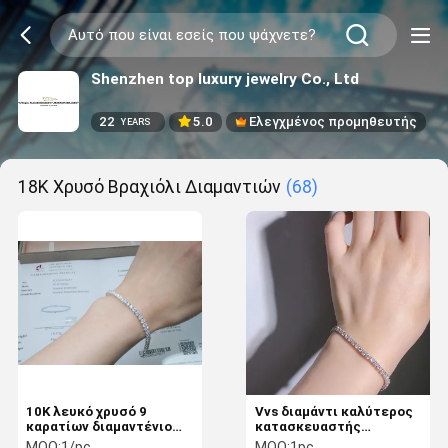
Shenzhen top luxury jewelry Co., Ltd
22
5.0
Ελεγχμένος προμηθευτής
YEARS
18K Χρυσό Βραχιόλι Διαμαντιών
(68)
10K λευκό χρυσό 9
Vvs διαμάντι καλύτερος
καρατίων διαμαντένιο
κατασκευαστής
βραχιόλι τένις
κοσμημάτων στην Κίνα
MOQ:
1/pc
MOQ:
1pc