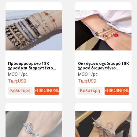
Προσαρμοσμένο 18K
Οκτάγωνο σχεδιασμό 18K
χρυσό και διαμαντένιο
χρυσό διαμαντένιο
βραχιόλι για σύζυγο /
βραχιόλι, εξελιγμένα
MOQ:
1/pc
MOQ:
1/pc
φίλη χρυσαφικά του
κοσμήματα
Τιμή:
USD
Τιμή:
USD
Ντουμπάι χονδρικό
Καλύτερη
ΕΠΙΚΟΙΝΩΝΙΑ
Καλύτερη
ΕΠΙΚΟΙΝΩΝΙΑ
τιμή
τιμή