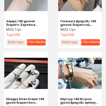
Λάμψη 18K χρυσού
Γυναικείο βραχιόλι 18K
διαμάντι Σαμπάνια
χρυσού διαμαντιού,
Παρίσι Σύνδεσμο
γοητευτικά κοσμήματα
MOQ:
1/pc
MOQ:
1/pc
βραχιόλι με τόξο -
υψηλής ποιότητας
Τιμή:
USD
Τιμή:
USD
Σημείο σχεδιασμού
Καλύτερη
ΕΠΙΚΟΙΝΩΝΙΑ
Καλύτερη
ΕΠΙΚΟΙΝΩΝΙΑ
τιμή
τιμή
Σπίτι
Προϊόντα
Σχετικά Με
Γύρος
Εμάς
Εργοστασίων
Ελαφρύ Divas Dream 18K
Κάρτιερ 18K Κίτρινο
χρυσό διαμαντένιο
χρυσό βραχιόλι αγάπης