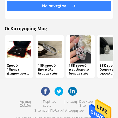
Να συνεχίσει
Κόσμημα διαμαντιών πολυτέλειας
Προσαρμοσμένα 18K χρυσά κοσμήματα
Οι Κατηγορίες Μας
Κόσμημα Chopard
Κόσμημα εμπορικών σημάτων πολυτέλειας
Κιβώτιο κοσμήματος συνήθειας
Εγκατάσταση κοσμημάτων
Χρυσό
18K χρυσό
18K χρυσό
18K χρυσά
18καρτ
βραχιόλι
περιδέραιο
διαμαντέν
Διαμαντένια
διαμαντιών
διαμαντιών
σκουλαρίκ
κοσμήματα υψηλής ποιότητας
Κοσμήματα
Αρχική
Περίπου
επαφή
Desktop
Σελίδα
εμείς
Site
Sitemap
Πολιτική Απορρήτου