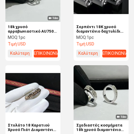
18k χρυσό
Σερπέντι 18K χρυσό
αρραβωνιαστικό AU750
διαμαντένιο δαχτυλίδι
χρυσό μετακινήσετε
για το πάρτι επετείου
MOQ:
1pc
MOQ:
1pc
δαχτυλίδι πραγματικό
γάμου
Τιμή:
USD
Τιμή:
USD
διαμάντι ποιότητα χρυσό
κοσμήματα
Καλύτερη
ΕΠΙΚΟΙΝΩΝΙΑ
Καλύτερη
ΕΠΙΚΟΙΝΩΝΙΑ
τιμή
τιμή
Σπίτι
Προϊόντα
Σχετικά Με
Γύρος
Εμάς
Εργοστασίων
Στυλάτο 18 Καρατιού
Σχεδιαστές κοσμήματα
Χρυσό Πιάτ Διαμαντένιο
18k χρυσό διαμαντένιο