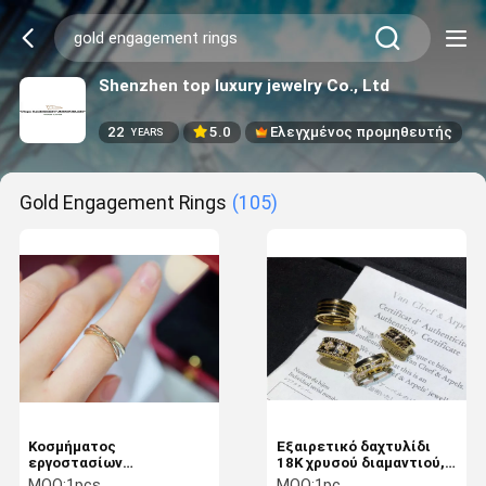
Shenzhen top luxury jewelry Co., Ltd
22
5.0
Ελεγχμένος προμηθευτής
YEARS
Gold Engagement Rings
(105)
Κοσμήματος
Εξαιρετικό δαχτυλίδι
εργοστασίων
18K χρυσού διαμαντιού,
πολυτέλειας χρυσό
18K ροζ χρυσού
MOQ:
1pcs
MOQ:
1pc