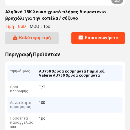
2
/
3
Αληθινό 18K λευκό χρυσό πλήρες διαμαντένιο
βραχιόλι για την κοπέλα / σύζυγο
Τιμή：USD
MOQ：1pc
Καλύτερη τιμή
Επικοινωνήστε
Περιγραφή Προϊόντων
Υψηλό φως
,
AU750 Χρυσά κοσμήματα Παρισιού
Valerie AU750 Χρυσά κοσμήματα
Όροι
Τ/Τ
πληρωμής
Δυνατότητα
100
προσφοράς
Ποσότητα
1pc
παραγγελίας
min