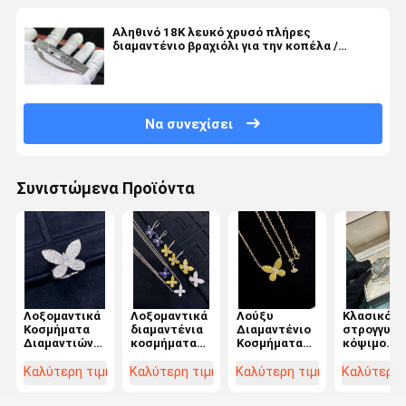
Αληθινό 18K λευκό χρυσό πλήρες
διαμαντένιο βραχιόλι για την κοπέλα /
σύζυγο
Να συνεχίσει
Συνιστώμενα Προϊόντα
Λοξομαντικά
Λοξομαντικά
Λούξυ
Κλασικό
Κοσμήματα
διαμαντένια
Διαμαντένιο
στρογγυλό
Διαμαντιών
κοσμήματα
Κοσμήματα
κόψιμο
Το απόλυτο
με
Κλασικό Στυλ
Λευκό
σύμβολο της
στρογγυλοκομμένα
Στύλινγκ
διαμαντέν
Καλύτερη τιμή
Καλύτερη τιμή
Καλύτερη τιμή
Καλύτερη 
πολυτέλειας
ζευγάρια
Λευκό VS2
κοσμήματ
και της
κοσμήματα
Διαμαντένιο
μοντέρνο