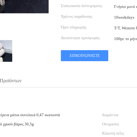
Συσκευασία λεπτομέρειες:
Γνήσιο μονό 
Χρόνος παράδοσης:
10workdays
Όροι πληρωμής:
T/T, Western
Δυνατότητα προσφοράς:
100pc το μήν
ΕΠΙΚΟΙΝΩΝΉΣΤΕ
 Προϊόντων
είρινα μάτια συνολικά 0,47 εκατοστά
διαμάντια:
ό χρυσό βάρος 30,5g
Ονομασία:
Κλειστή λέξη: