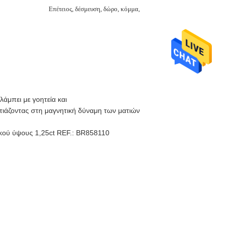
Επέτειος, δέσμευση, δώρο, κόμμα, γάμος
λάμπει με γοητεία και
τιάζοντας στη μαγνητική δύναμη των ματιών
λικού ύψους 1,25ct REF.: BR858110