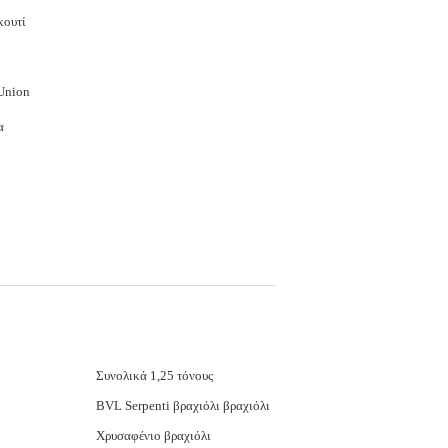
κουτί
 Union
α
Συνολικά 1,25 τόνους
ΒVL Serpenti βραχιόλι βραχιόλι
Χρυσαφένιο βραχιόλι