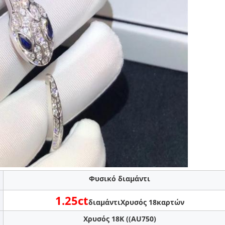
Φυσικό διαμάντι
1.25ct
διαμάντι
Χρυσός 18καρτών
Χρυσός 18K ((AU750)