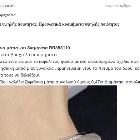
αμαντιών
Επόμενο άρθρο:
βραχιόλια
 υψηλής ποιότητας
,
Προσωπικά κοσμήματα υψηλής ποιότητας
να μάτια και διαμάντια BR858110
αικεία βραχιόλια κοσμήματα
 Σερπέντι εξυμνεί το κεφάλι του φιδιού με ένα διακοσμημένο σχέδιο που 
ιακή ματιά μιας γυναίκας., ερμηνεύει εκ νέου το πνεύμα του ζώου, εσ
τά τους να δελεάζουν.
θοι: γαλάζια ζαφείρινα μάτια συνολικού ύψους 0,47ct Διαμάντια: συνο