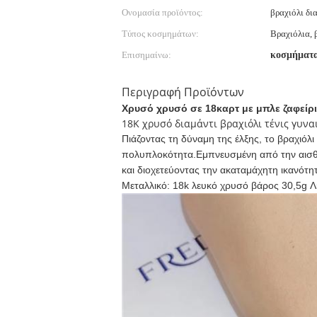
Ονομασία προϊόντος:
βραχιόλι δι
Τύπος κοσμημάτων:
Βραχιόλια, 
Επισημαίνω:
κοσμήματα
Περιγραφή Προϊόντων
Χρυσό χρυσό σε 18καρτ με μπλε ζαφείρι
18K χρυσό διαμάντι βραχιόλι τένις γυν
Πιάζοντας τη δύναμη της έλξης, το βραχιόλι
πολυπλοκότητα.Εμπνευσμένη από την αισθησ
και διοχετεύοντας την ακαταμάχητη ικανότη
Μεταλλικό: 18k λευκό χρυσό βάρος 30,5g Λί