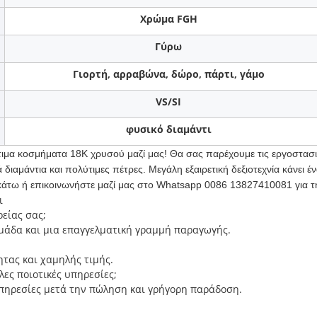
Χρώμα FGH
Γύρω
Γιορτή, αρραβώνα, δώρο, πάρτι, γάμο
VS/SI
φυσικό διαμάντι
ιμα κοσμήματα 18K χρυσού μαζί μας! Θα σας παρέχουμε τις εργοστασια
διαμάντια και πολύτιμες πέτρες. Μεγάλη εξαιρετική δεξιοτεχνία κάνει έ
τω ή επικοινωνήστε μαζί μας στο Whatsapp 0086 13827410081 για τη
ι
ρείας σας;
ομάδα και μια επαγγελματική γραμμή παραγωγής.
ητας και χαμηλής τιμής.
λες ποιοτικές υπηρεσίες;
πηρεσίες μετά την πώληση και γρήγορη παράδοση.