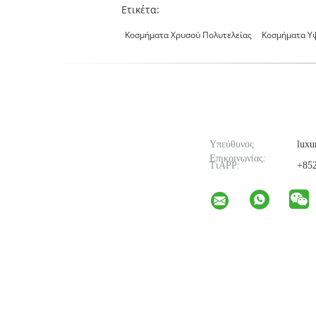
Ετικέτα:
Κοσμήματα Χρυσού Πολυτελείας
Κοσμήματα Υ
Υπεύθυνος
luxu
Επικοινωνίας:
ΤιAPP:
+852