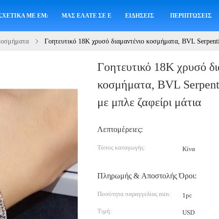
ΣΧΕΤΙΚΆ ΜΕ ΕΜΆΣ
ΜΑΣ ΕΛΆΤΕ ΣΕ ΕΠΑΦΉ ΜΕ
ΕΙΔΉΣΕΙΣ
ΠΕΡΙΠΤΏΣΕΙΣ
Κοσμήματα
Γοητευτικό 18K χρυσό διαμαντένιο κοσμήματα, BVL Serpenti 
Γοητευτικό 18K χρυσό δι
κοσμήματα, BVL Serpenti
με μπλε ζαφείρι μάτια
Λεπτομέρειες:
Τόπος καταγωγής:
Κίνα
Πληρωμής & Αποστολής Όροι:
Ποσότητα παραγγελίας min:
1pc
Τιμή:
USD