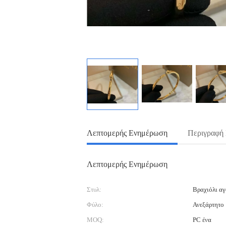
Λεπτομερής Ενημέρωση
Περιγραφή
Λεπτομερής Ενημέρωση
Στυλ:
Βραχιόλι α
Φύλο:
Ανεξάρτητο
MOQ:
PC ένα