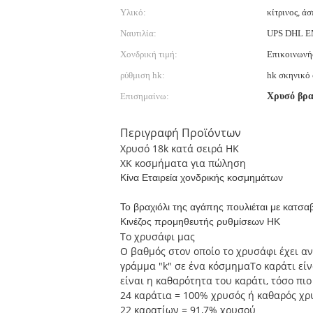
Υλικό:
κίτρινος, ά
Ναυτιλία:
UPS DHL E
Χονδρική τιμή:
Επικοινωνήσ
ρύθμιση hk:
hk σκηνικό
Επισημαίνω:
Χρυσό βρα
Περιγραφή Προϊόντων
Χρυσό 18k κατά σειρά HK
ΧΚ κοσμήματα για πώληση
Κίνα Εταιρεία χονδρικής κοσμημάτων
Το βραχιόλι της αγάπης πουλιέται με κατσαβ
Κινέζος προμηθευτής ρυθμίσεων HK
Το χρυσάφι μας
Ο βαθμός στον οποίο το χρυσάφι έχει α
γράμμα "k" σε ένα κόσμημαΤο καράτι εί
είναι η καθαρότητα του καράτι, τόσο πιο
24 καράτια = 100% χρυσός ή καθαρός χρ
22 καρατίων = 91,7% χρυσού