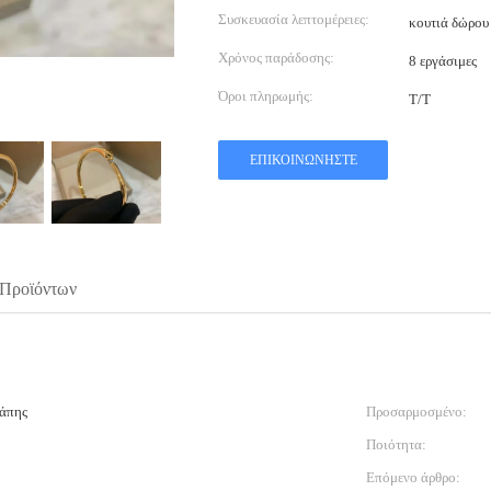
Συσκευασία λεπτομέρειες:
κουτιά δώρου
Χρόνος παράδοσης:
8 εργάσιμες
Όροι πληρωμής:
Τ/Τ
ΕΠΙΚΟΙΝΩΝΉΣΤΕ
 Προϊόντων
γάπης
Προσαρμοσμένο:
Ποιότητα:
Επόμενο άρθρο: