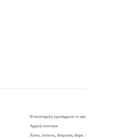
Η υποστήριξη προσάρμοσε το υψηλό κόσμημα
Αρχική ποιότητα
Άλλος, επέτειος, δέσμευση, δώρο, γάμος, κόμμα