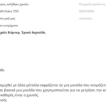
σπρος, αυξήθηκε χρυσός
Ονομασία προϊόντος
MS Fedex TNT
OEM/ODM:
τε μαζί μας
Λογότυπο:
 σε κοσμήματα
χιόλι Κάρτιερ
,
Χρυσό δαχτυλίδι.
ίδι.
ναμιχθεί με άλλα μέταλλα εκφράζεται σε μια μονάδα που ονομάζε
ναι βασικά μια μονάδα που χρησιμοποιείται για να μετρήσει την
 καθαρός είναι ο χρυσός.
υσός