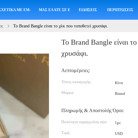
ΣΧΕΤΙΚΆ ΜΕ ΕΜΆΣ
ΜΑΣ ΕΛΆΤΕ ΣΕ ΕΠΑΦΉ ΜΕ
ΕΙΔΉΣΕΙΣ
ΠΕΡΙΠΤΏΣΕΙΣ
ας
Το Brand Bangle είναι το χλκ που τοποθετεί χρυσάφι.
Το Brand Bangle είναι το
χρυσάφι.
Λεπτομέρειες:
Τόπος καταγωγής:
Κίνα
Μάρκα:
Brand
Πληρωμής & Αποστολής Όροι:
Ποσότητα παραγγελίας min:
1pc
Τιμή:
USD