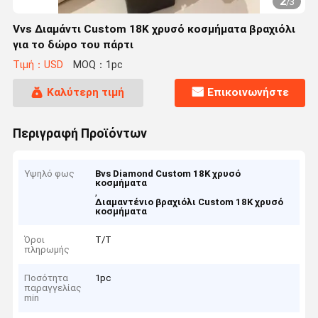
2
/
3
Vvs Διαμάντι Custom 18K χρυσό κοσμήματα βραχιόλι
για το δώρο του πάρτι
Τιμή：USD
MOQ：1pc
Καλύτερη τιμή
Επικοινωνήστε
Περιγραφή Προϊόντων
Υψηλό φως
Βvs Diamond Custom 18K χρυσό
κοσμήματα
,
Διαμαντένιο βραχιόλι Custom 18K χρυσό
κοσμήματα
Όροι
Τ/Τ
πληρωμής
Ποσότητα
1pc
παραγγελίας
min