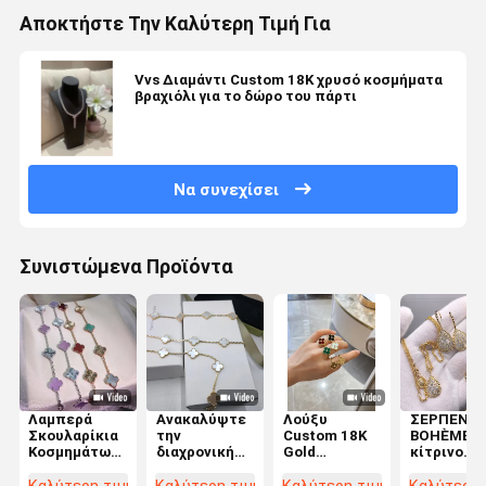
Αποκτήστε Την Καλύτερη Τιμή Για
Vvs Διαμάντι Custom 18K χρυσό κοσμήματα
βραχιόλι για το δώρο του πάρτι
Να συνεχίσει
Συνιστώμενα Προϊόντα
Λαμπερά
Ανακαλύψτε
Λούξυ
ΣΕΡΠΕΝΤ
Σκουλαρίκια
την
Custom 18K
BOHÈME
Κοσμημάτων
διαχρονική
Gold
κίτρινο
Διαμαντιών
κομψότητα
Κολεξιόν
χρυσό
18K Χρυσού
των
Κοσμημάτων
υψηλού