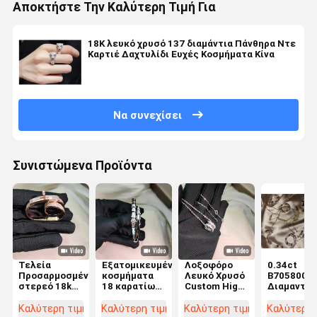
Αποκτήστε Την Καλύτερη Τιμή Για
18K λευκό χρυσό 137 διαμάντια Πάνθηρα Ντε
Καρτιέ Δαχτυλίδι Ευχές Κοσμήματα Κίνα
Να συνεχίσει
Συνιστώμενα Προϊόντα
Τελεία
Εξατομικευμένα
Λοξοφόρο
0.34ct
Προσαρμοσμένο
κοσμήματα
Λευκό Χρυσό
B7058000
στερεό 18k
18 καρατίων
Custom High
Διαμαντέν
χρυσό
από χρυσό,
End
πλακόστρ
κοσμήματα
υψηλής
Κοσμήματα
18k Λευκό
Καλύτερη τιμή
Καλύτερη τιμή
Καλύτερη τιμή
Καλύτερη 