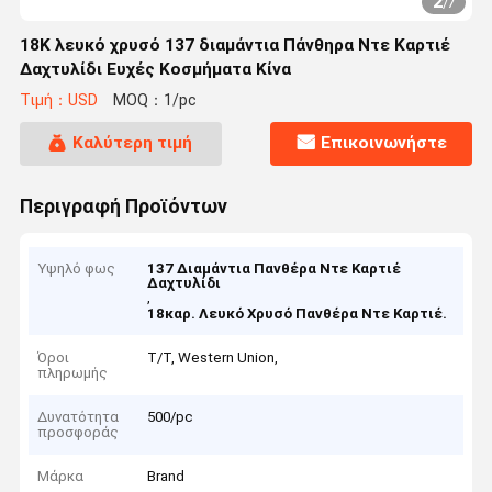
2
/
7
18K λευκό χρυσό 137 διαμάντια Πάνθηρα Ντε Καρτιέ
Δαχτυλίδι Ευχές Κοσμήματα Κίνα
Τιμή：USD
MOQ：1/pc
Καλύτερη τιμή
Επικοινωνήστε
Περιγραφή Προϊόντων
Υψηλό φως
137 Διαμάντια Πανθέρα Ντε Καρτιέ
Δαχτυλίδι
,
18καρ. Λευκό Χρυσό Πανθέρα Ντε Καρτιέ.
Όροι
T/T, Western Union,
πληρωμής
Δυνατότητα
500/pc
προσφοράς
Μάρκα
Brand