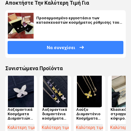
Αποκτήστε Την Καλύτερη Τιμή Για
Προσαρμοσμένο εργοστάσιο των
κατασκευαστών κοσμήματος ρύθμισης του
HK κοσμήματος διαμαντιών πολυτέλειας
Να συνεχίσει
Συνιστώμενα Προϊόντα
Λοξομαντικά
Λοξομαντικά
Λούξυ
Κλασικό
Κοσμήματα
διαμαντένια
Διαμαντένιο
στρογγυλό
Διαμαντιών
κοσμήματα
Κοσμήματα
κόψιμο
Το απόλυτο
με
Κλασικό Στυλ
Λευκό
σύμβολο της
στρογγυλοκομμένα
Στύλινγκ
διαμαντέν
Καλύτερη τιμή
Καλύτερη τιμή
Καλύτερη τιμή
Καλύτερη 