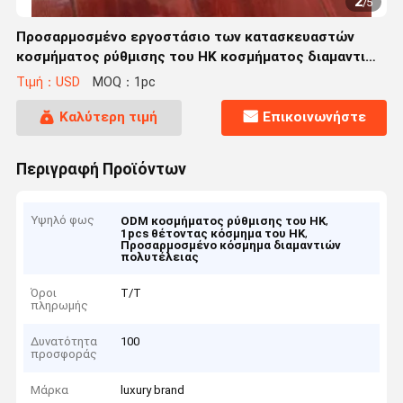
2
/
5
Προσαρμοσμένο εργοστάσιο των κατασκευαστών
κοσμήματος ρύθμισης του HK κοσμήματος διαμαντιών
πολυτέλειας
Τιμή：USD
MOQ：1pc
Καλύτερη τιμή
Επικοινωνήστε
Περιγραφή Προϊόντων
Υψηλό φως
,
ODM κοσμήματος ρύθμισης του HK
,
1pcs θέτοντας κόσμημα του HK
Προσαρμοσμένο κόσμημα διαμαντιών
πολυτέλειας
Όροι
Τ/Τ
πληρωμής
Δυνατότητα
100
προσφοράς
Μάρκα
luxury brand