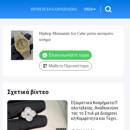
ΖΗΤΉΣΤΕ ΈΝΑ ΑΠΌΣΠΑΣΜΑ
GREEK
Hiphop Moissanite Ice Cube ρολόι αυτόματο
κίνημα
Επικοινωνήστε τώρα
Μάθετε Περισσότερα
Σχετικά βίντεο
Εξαιρετικά Κοσμήματα Π
ολυτελείας, Αναδεικνύον
τας το Στυλ με Διαχρονι
κή Κομψότητα και Τεχνικ
ή
Κόσμημα εμπορικών σημάτω