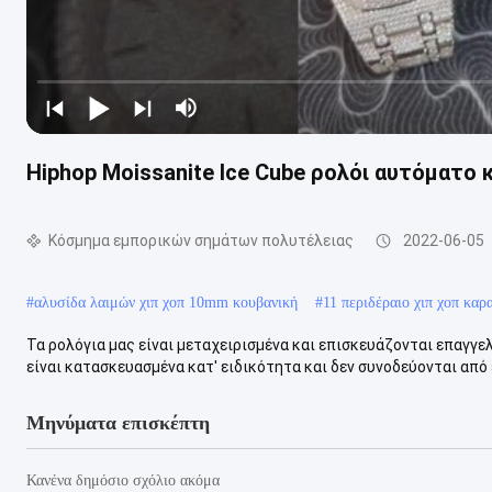
Hiphop Moissanite Ice Cube ρολόι αυτόματο 
Κόσμημα εμπορικών σημάτων πολυτέλειας
2022-06-05
#
αλυσίδα λαιμών χιπ χοπ 10mm κουβανική
#
11 περιδέραιο χιπ χοπ καρ
Τα ρολόγια μας είναι μεταχειρισμένα και επισκευάζονται επαγγε
είναι κατασκευασμένα κατ' ειδικότητα και δεν συνοδεύονται από 
Μηνύματα επισκέπτη
Κανένα δημόσιο σχόλιο ακόμα