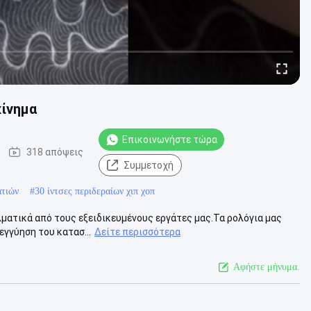
κίνημα
Επικοινωνήστε τώρα
318 απόψεις
Συμμετοχή
ατιών
#
30 ίντσες περιδεραίων χιπ χοπ
λματικά από τους εξειδικευμένους εργάτες μας.Τα ρολόγια μας
εγγύηση του κατασ...
Δείτε περισσότερα
Αφήστε μήνυμα.