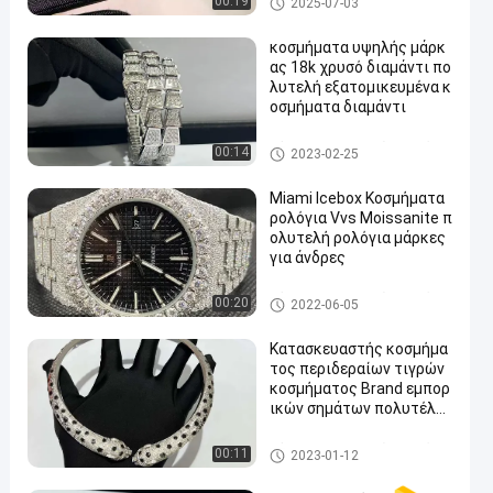
00:19
2025-07-03
ν πολυτέλειας
κοσμήματα υψηλής μάρκ
ας 18k χρυσό διαμάντι πο
λυτελή εξατομικευμένα κ
οσμήματα διαμάντι
Κόσμημα εμπορικών σημάτω
00:14
2023-02-25
ν πολυτέλειας
Miami Icebox Κοσμήματα
ρολόγια Vvs Moissanite π
ολυτελή ρολόγια μάρκες
για άνδρες
Κόσμημα εμπορικών σημάτω
00:20
2022-06-05
ν πολυτέλειας
Κατασκευαστής κοσμήμα
τος περιδεραίων τιγρών
κοσμήματος Brand εμπορ
ικών σημάτων πολυτέλει
ας διαμαντιών περιδεραί
ων συνήθειας
Κόσμημα εμπορικών σημάτω
00:11
2023-01-12
ν πολυτέλειας