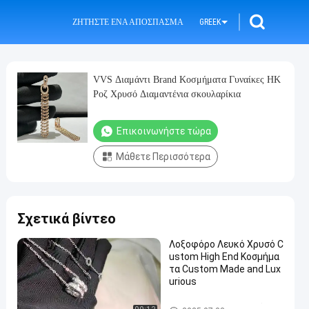
ΖΗΤΉΣΤΕ ΈΝΑ ΑΠΌΣΠΑΣΜΑ
GREEK
VVS Διαμάντι Brand Κοσμήματα Γυναίκες HK
Ροζ Χρυσό Διαμαντένια σκουλαρίκια
Επικοινωνήστε τώρα
Μάθετε Περισσότερα
Σχετικά βίντεο
Λοξοφόρο Λευκό Χρυσό C
ustom High End Κοσμήμα
τα Custom Made and Lux
urious
Κοσμήματα υψηλής ποιότητα