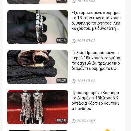
00:13
2025-07-03
ς
Εξατομικευμένα κοσμήμα
τα 18 καρατίων από χρυσ
ό, υψηλής ποιότητας, λευ
κόχρυσου, με δυνατότητ
α προσαρμογής για διαρκ
ή ομορφιά
Κοσμήματα υψηλής ποιότητα
00:16
2025-07-03
ς
Τελεία Προσαρμοσμένο σ
τερεό 18k χρυσό κοσμήμα
τα δαχτυλίδι πραγματικό
διαμάντι κοσμήματα υψη
λή μάρκα
Κοσμήματα υψηλής ποιότητα
00:28
2025-07-03
ς
Προσαρμοσμένα Κοσμήμα
τα Διαμάντι 18k Χρυσό Κ
οvτάκια Κάρτιερ Κοvτάκι
α Πανθήρα
Κοσμήματα υψηλής ποιότητα
00:10
2022-12-07
ς